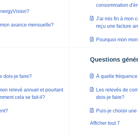
consommation d'én
'EnergyVision?
J'ai mis fin à mon 
e mon avance mensuelle?
reçu une facture an
Pourquoi mon monta
Questions généra
 dois-je faire?
À quelle fréquence 
on relevé annuel et pourtant
Les relevés de com
ent cela se fait-il?
dois-je faire?
ent?
Puis-je choisir un
Afficher tout 7