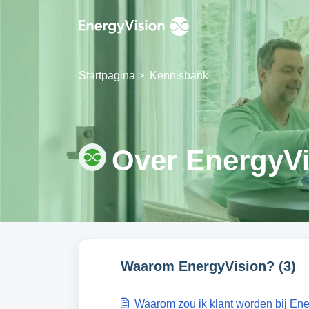
Doorgaan naar hoofdinhoud
Startpagina
>
Kennisbank
Over EnergyVi
Waarom EnergyVision? (3)
Waarom zou ik klant worden bij En