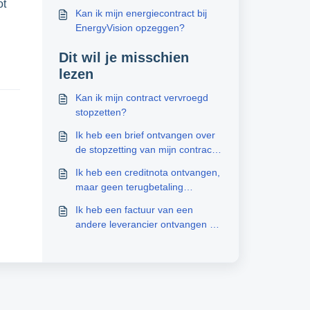
ot
Kan ik mijn energiecontract bij
EnergyVision opzeggen?
Dit wil je misschien
lezen
Kan ik mijn contract vervroegd
stopzetten?
Ik heb een brief ontvangen over
de stopzetting van mijn contract.
Wat moet ik doen?
Ik heb een creditnota ontvangen,
maar geen terugbetaling
ontvangen. Hoe komt dit?
Ik heb een factuur van een
andere leverancier ontvangen op
mijn nieuwe adres, wat moet ik
doen?