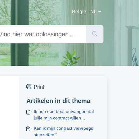
België - NL
Print
Artikelen in dit thema
Ik heb een brief ontvangen dat
jullie mijn contract willen
stopzetten. Wat moet ik doen?
Kan ik mijn contract vervroegd
stopzetten?