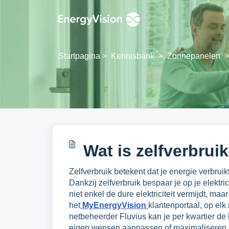
Doorgaan naar hoofdinhoud
Startpagina
>
Kennisbank
>
Zonnepanelen
>
Wat is zelfverbru
Zelfverbruik betekent dat je energie verbrui
Dankzij zelfverbruik bespaar je op je elektri
niet enkel de dure elektriciteit vermijdt, ma
het
MyEnergyVision
klantenportaal, op elk
netbeheerder Fluvius kan je per kwartier de 
eigen wensen aanpassen of maximaliseren.