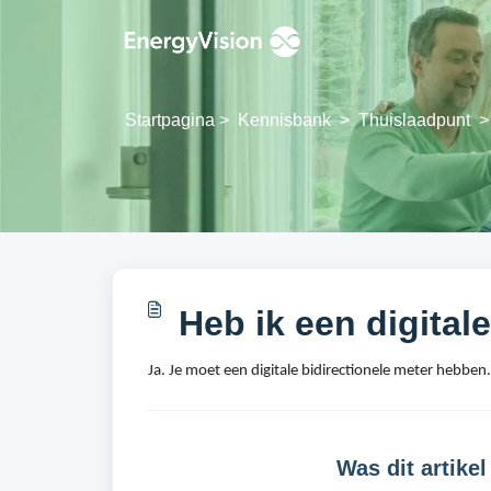
Doorgaan naar hoofdinhoud
Startpagina
>
Kennisbank
>
Thuislaadpunt
>
Heb ik een digital
Ja. Je moet een digitale bidirectionele meter hebben.
Was dit artikel