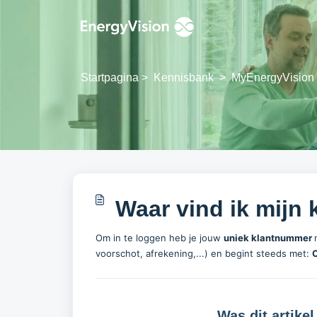
Doorgaan naar hoofdinhoud
Startpagina
>
Kennisbank
>
MyEnergyVision
Waar vind ik mijn
Om in te loggen heb je jouw
uniek
klantnummer
voorschot, afrekening,...) en begint steeds met:
C
Was dit artikel