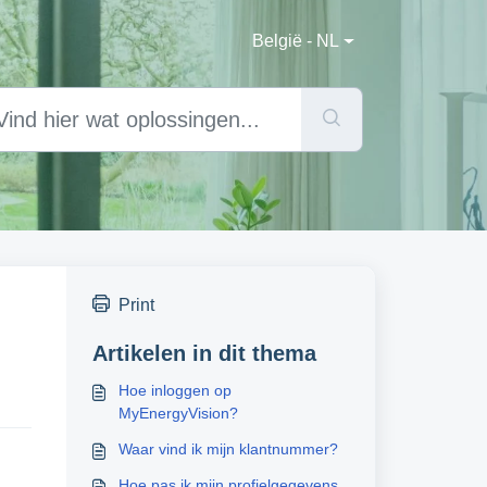
België - NL
Print
Artikelen in dit thema
Hoe inloggen op
MyEnergyVision?
Waar vind ik mijn klantnummer?
Hoe pas ik mijn profielgegevens