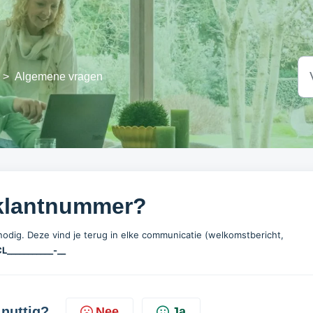
>
Algemene vragen
 klantnummer?
nodig. Deze vind je terug in elke communicatie (welkomstbericht,
L___________-__
 nuttig?
Nee
Ja