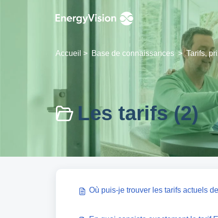
Passer au contenu principal
Accueil
>
Base de connaissances
>
Tarifs, pr
Les tarifs (2)
Où puis-je trouver les tarifs actuels de 