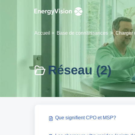
Passer au contenu principal
Accueil
>
Base de connaissances
>
Charger u
Réseau (2)
Que signifient CPO et MSP?